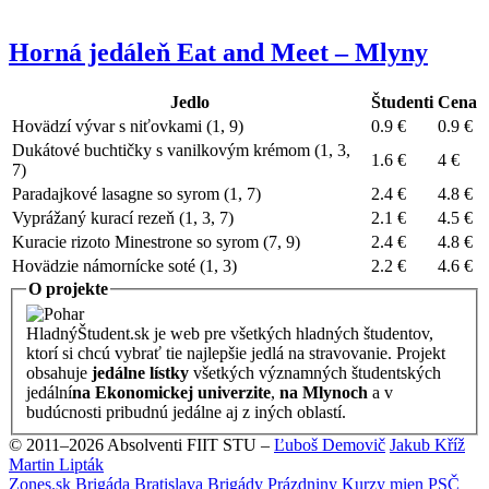
Horná jedáleň Eat and Meet – Mlyny
Jedlo
Študenti
Cena
Hovädzí vývar s niťovkami
(
1
,
9
)
0.9 €
0.9 €
Dukátové buchtičky s vanilkovým krémom
(
1
,
3
,
1.6 €
4 €
7
)
Paradajkové lasagne so syrom
(
1
,
7
)
2.4 €
4.8 €
Vyprážaný kurací rezeň
(
1
,
3
,
7
)
2.1 €
4.5 €
Kuracie rizoto Minestrone so syrom
(
7
,
9
)
2.4 €
4.8 €
Hovädzie námornícke soté
(
1
,
3
)
2.2 €
4.6 €
O projekte
HladnýŠtudent.sk je web pre všetkých hladných študentov,
ktorí si chcú vybrať tie najlepšie jedlá na stravovanie. Projekt
obsahuje
jedálne lístky
všetkých významných študentských
jedální
na Ekonomickej univerzite
,
na Mlynoch
a v
budúcnosti pribudnú jedálne aj z iných oblastí.
© 2011–2026 Absolventi FIIT STU –
Ľuboš Demovič
Jakub Kříž
Martin Lipták
Zones.sk
Brigáda Bratislava
Brigády
Prázdniny
Kurzy mien
PSČ