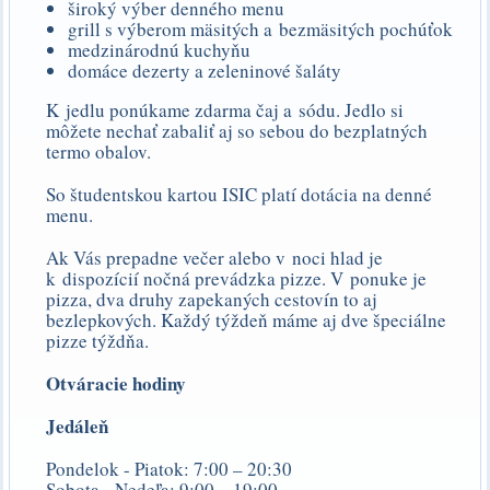
široký výber denného menu
grill s výberom mäsitých a bezmäsitých pochúťok
medzinárodnú kuchyňu
domáce dezerty a zeleninové šaláty
K jedlu ponúkame zdarma čaj a sódu. Jedlo si
môžete nechať zabaliť aj so sebou do bezplatných
termo obalov.
So študentskou kartou ISIC platí dotácia na denné
menu.
Ak Vás prepadne večer alebo v noci hlad je
k dispozícií nočná prevádzka pizze. V ponuke je
pizza, dva druhy zapekaných cestovín to aj
bezlepkových. Každý týždeň máme aj dve špeciálne
pizze týždňa.
Otváracie hodiny
Jedáleň
Pondelok - Piatok: 7:00 – 20:30
Sobota - Nedeľa: 9:00 – 19:00