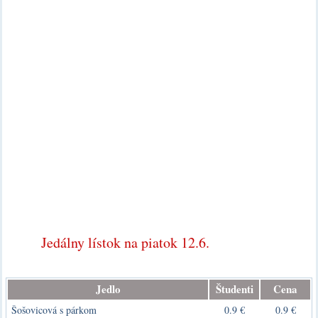
Jedálny lístok na piatok 12.6.
Jedlo
Študenti
Cena
Šošovicová s párkom
0.9 €
0.9 €