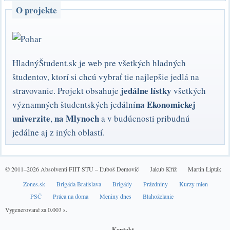
O projekte
HladnýŠtudent.sk je web pre všetkých hladných
študentov, ktorí si chcú vybrať tie najlepšie jedlá na
jedálne lístky
stravovanie. Projekt obsahuje
všetkých
na Ekonomickej
významných študentských jedální
univerzite
na Mlynoch
,
a v budúcnosti pribudnú
jedálne aj z iných oblastí.
© 2011–2026 Absolventi FIIT STU –
Ľuboš Demovič
Jakub Kříž
Martin Lipták
Zones.sk
Brigáda Bratislava
Brigády
Prázdniny
Kurzy mien
PSČ
Práca na doma
Meniny dnes
Blahoželanie
Vygenerované za 0.003 s.
Kontakt