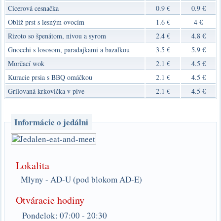
Cícerová cesnačka
0.9 €
0.9 €
Oblíž prst s lesným ovocím
1.6 €
4 €
Rizoto so špenátom, nivou a syrom
2.4 €
4.8 €
Gnocchi s lososom, paradajkami a bazalkou
3.5 €
5.9 €
Morčací wok
2.1 €
4.5 €
Kuracie prsia s BBQ omáčkou
2.1 €
4.5 €
Grilovaná krkovička v pive
2.1 €
4.5 €
Informácie o jedálni
Lokalita
Mlyny - AD-U (pod blokom AD-E)
Otváracie hodiny
Pondelok:
07:00
-
20:30