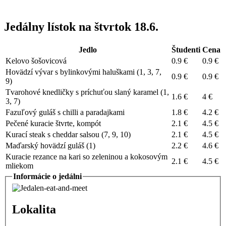
Jedálny lístok na štvrtok 18.6.
Jedlo
Študenti
Cena
Kelovo šošovicová
0.9 €
0.9 €
Hovädzí vývar s bylinkovými haluškami
(
1
,
3
,
7
,
0.9 €
0.9 €
9
)
Tvarohové knedličky s príchuťou slaný karamel
(
1
,
1.6 €
4 €
3
,
7
)
Fazuľový guláš s chilli a paradajkami
1.8 €
4.2 €
Pečené kuracie štvrte, kompót
2.1 €
4.5 €
Kurací steak s cheddar salsou
(
7
,
9
,
10
)
2.1 €
4.5 €
Maďarský hovädzí guláš
(
1
)
2.2 €
4.6 €
Kuracie rezance na kari so zeleninou a kokosovým
2.1 €
4.5 €
mliekom
Informácie o jedálni
Lokalita