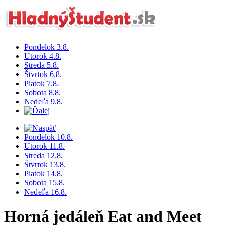
Pondelok 3.8.
Utorok 4.8.
Streda 5.8.
Štvrtok 6.8.
Piatok 7.8.
Sobota 8.8.
Nedeľa 9.8.
Pondelok 10.8.
Utorok 11.8.
Streda 12.8.
Štvrtok 13.8.
Piatok 14.8.
Sobota 15.8.
Nedeľa 16.8.
Horná jedáleň Eat and Meet