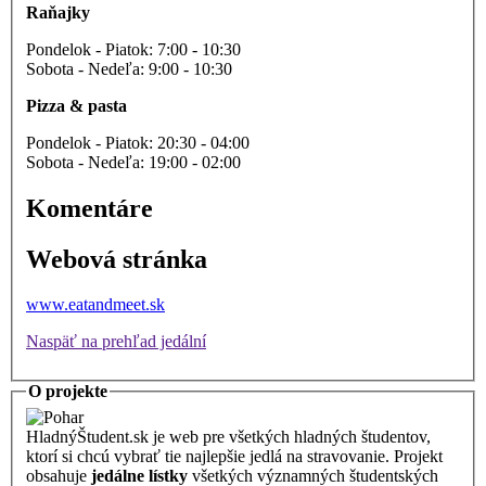
Raňajky
Pondelok - Piatok: 7:00 - 10:30
Sobota - Nedeľa: 9:00 - 10:30
Pizza & pasta
Pondelok - Piatok: 20:30 - 04:00
Sobota - Nedeľa: 19:00 - 02:00
Komentáre
Webová stránka
www.eatandmeet.sk
Naspäť na prehľad jedální
O projekte
HladnýŠtudent.sk je web pre všetkých hladných študentov,
ktorí si chcú vybrať tie najlepšie jedlá na stravovanie. Projekt
obsahuje
jedálne lístky
všetkých významných študentských