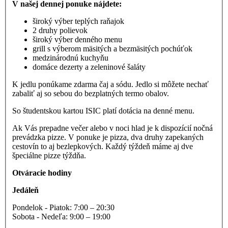
V našej dennej ponuke nájdete:
široký výber teplých raňajok
2 druhy polievok
široký výber denného menu
grill s výberom mäsitých a bezmäsitých pochúťok
medzinárodnú kuchyňu
domáce dezerty a zeleninové šaláty
K jedlu ponúkame zdarma čaj a sódu. Jedlo si môžete nechať
zabaliť aj so sebou do bezplatných termo obalov.
So študentskou kartou ISIC platí dotácia na denné menu.
Ak Vás prepadne večer alebo v noci hlad je k dispozícií nočná
prevádzka pizze. V ponuke je pizza, dva druhy zapekaných
cestovín to aj bezlepkových. Každý týždeň máme aj dve
špeciálne pizze týždňa.
Otváracie hodiny
Jedáleň
Pondelok - Piatok: 7:00 – 20:30
Sobota - Nedeľa: 9:00 – 19:00